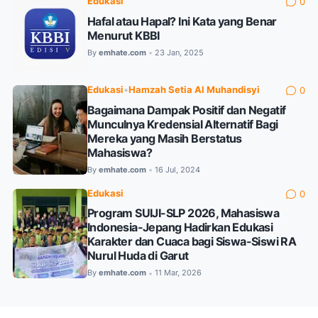
Edukasi
0
Hafal atau Hapal? Ini Kata yang Benar
Menurut KBBI
By
emhate.com
23 Jan, 2025
•
Edukasi
•
Hamzah Setia Al Muhandisyi
0
Bagaimana Dampak Positif dan Negatif
Munculnya Kredensial Alternatif Bagi
Mereka yang Masih Berstatus
Mahasiswa?
By
emhate.com
16 Jul, 2024
•
Edukasi
0
Program SUIJI-SLP 2026, Mahasiswa
Indonesia-Jepang Hadirkan Edukasi
Karakter dan Cuaca bagi Siswa-Siswi RA
Nurul Huda di Garut
By
emhate.com
11 Mar, 2026
•