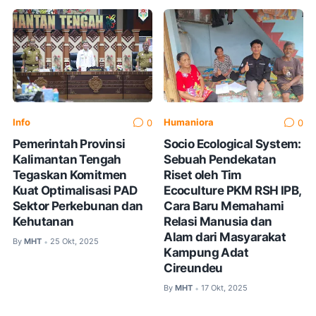
Info
Humaniora
0
0
Pemerintah Provinsi
Socio Ecological System:
Kalimantan Tengah
Sebuah Pendekatan
Tegaskan Komitmen
Riset oleh Tim
Kuat Optimalisasi PAD
Ecoculture PKM RSH IPB,
Sektor Perkebunan dan
Cara Baru Memahami
Kehutanan
Relasi Manusia dan
Alam dari Masyarakat
By
MHT
25 Okt, 2025
•
Kampung Adat
Cireundeu
By
MHT
17 Okt, 2025
•