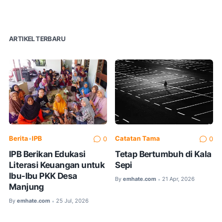
Berita
•
IPB
Catatan Tama
0
0
IPB Berikan Edukasi
Tetap Bertumbuh di Kala
Literasi Keuangan untuk
Sepi
Ibu-Ibu PKK Desa
By
emhate.com
21 Apr, 2026
•
Manjung
By
emhate.com
25 Jul, 2026
•