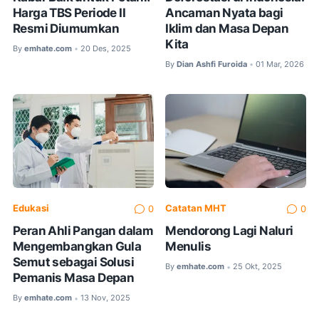
Harga TBS Periode II
Ancaman Nyata bagi
Resmi Diumumkan
Iklim dan Masa Depan
Kita
By
emhate.com
20 Des, 2025
•
By
Dian Ashfi Furoida
01 Mar, 2026
•
Edukasi
Catatan MHT
0
0
Peran Ahli Pangan dalam
Mendorong Lagi Naluri
Mengembangkan Gula
Menulis
Semut sebagai Solusi
By
emhate.com
25 Okt, 2025
•
Pemanis Masa Depan
By
emhate.com
13 Nov, 2025
•