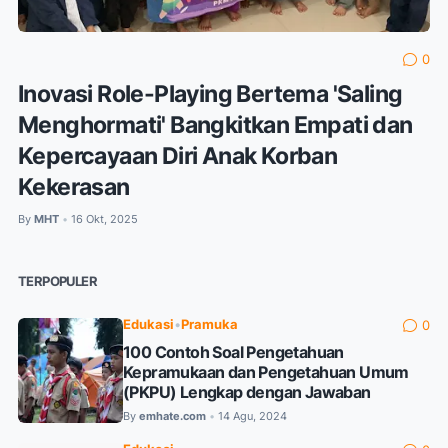
0
Inovasi Role-Playing Bertema 'Saling
Menghormati' Bangkitkan Empati dan
Kepercayaan Diri Anak Korban
Kekerasan
By
MHT
16 Okt, 2025
•
TERPOPULER
Edukasi
•
Pramuka
0
100 Contoh Soal Pengetahuan
Kepramukaan dan Pengetahuan Umum
(PKPU) Lengkap dengan Jawaban
By
emhate.com
14 Agu, 2024
•