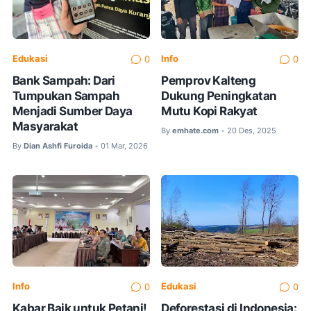
Edukasi
Info
0
0
Bank Sampah: Dari
Pemprov Kalteng
Tumpukan Sampah
Dukung Peningkatan
Menjadi Sumber Daya
Mutu Kopi Rakyat
Masyarakat
By
emhate.com
20 Des, 2025
•
By
Dian Ashfi Furoida
01 Mar, 2026
•
Info
Edukasi
0
0
Kabar Baik untuk Petani!
Deforestasi di Indonesia: