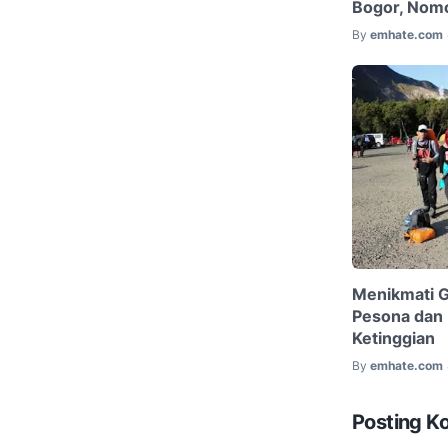
Bogor, Nomo
By
emhate.com
Menikmati 
Pesona dan 
Ketinggian
By
emhate.com
Posting K