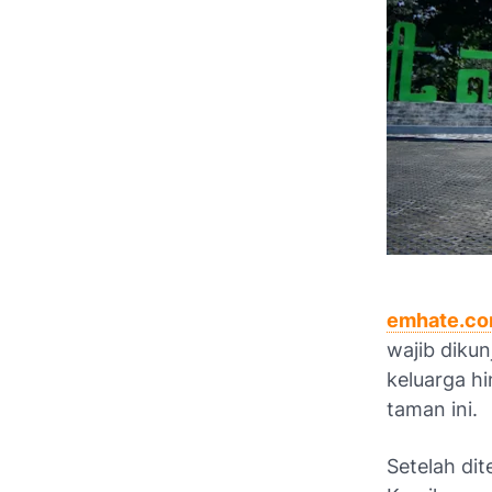
emhate.c
wajib dikun
keluarga h
taman ini.
Setelah dit