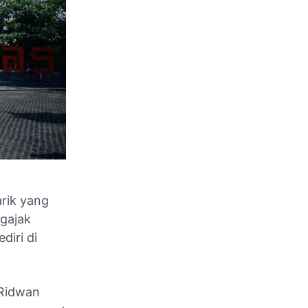
rik yang
ngajak
diri di
 Ridwan