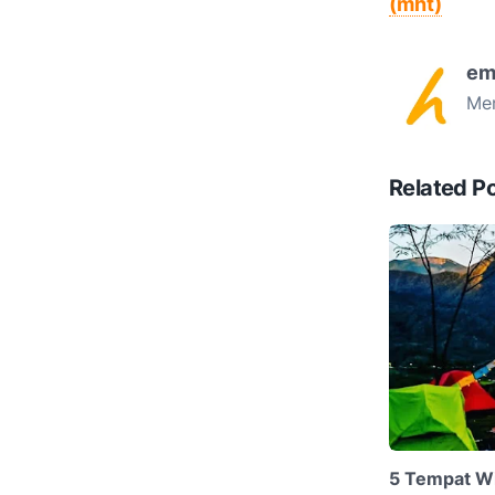
(mht)
em
Men
Related P
5 Tempat Wi