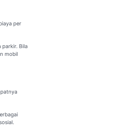
biaya per
arkir. Bila
n mobil
mpatnya
Berbagai
osial.