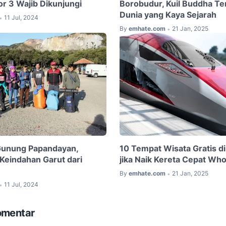
r 3 Wajib Dikunjungi
Borobudur, Kuil Buddha Te
Dunia yang Kaya Sejarah
11 Jul, 2024
•
By
emhate.com
21 Jan, 2025
•
Gunung Papandayan,
10 Tempat Wisata Gratis d
Keindahan Garut dari
jika Naik Kereta Cepat Wh
By
emhate.com
21 Jan, 2025
•
11 Jul, 2024
•
omentar