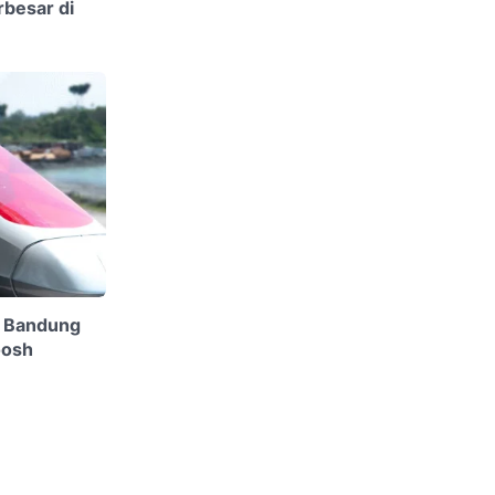
rbesar di
i Bandung
oosh