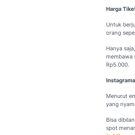
Harga Tike
Untuk berj
orang sepe
Hanya saja
membawa se
Rp5.000.
Instagrama
Menurut
e
yang nyama
Bisa dibila
spot menar