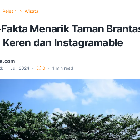
Pelesir
Wisata
-Fakta Menarik Taman Branta
, Keren dan Instagramable
e.com
d:
11 Jul, 2024
•
0
•
1
min read