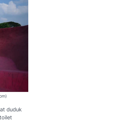
com)
pat duduk
oilet