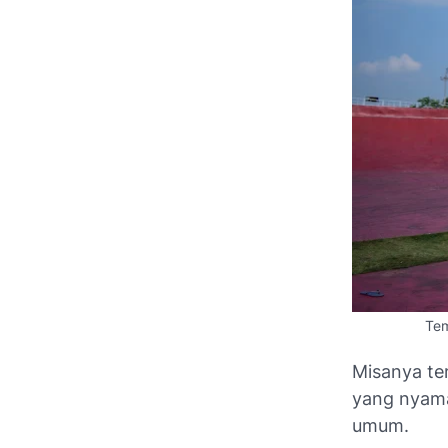
Tem
Misanya te
yang nyam
umum.