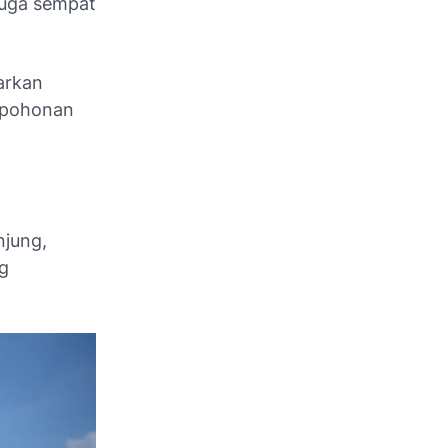
juga sempat
arkan
pepohonan
njung,
ng