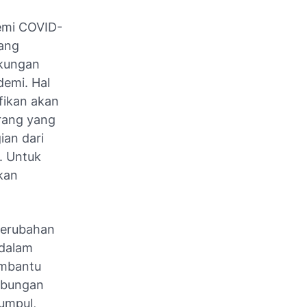
emi COVID-
yang
gkungan
demi. Hal
fikan akan
arang yang
ian dari
. Untuk
kan
perubahan
 dalam
embantu
hubungan
kumpul,