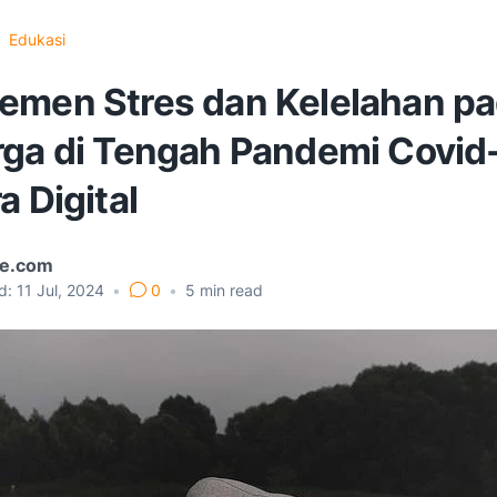
Edukasi
emen Stres dan Kelelahan p
rga di Tengah Pandemi Covid
a Digital
e.com
d:
11 Jul, 2024
•
0
•
5
min read