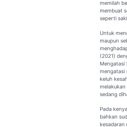
memilah be
membuat ses
seperti sak
Untuk meng
maupun sek
menghadapi
(2021) deng
Mengatasi 
mengatasi 
keluh kesah
melakukan 
sedang dih
Pada kenya
bahkan sud
kesadaran 