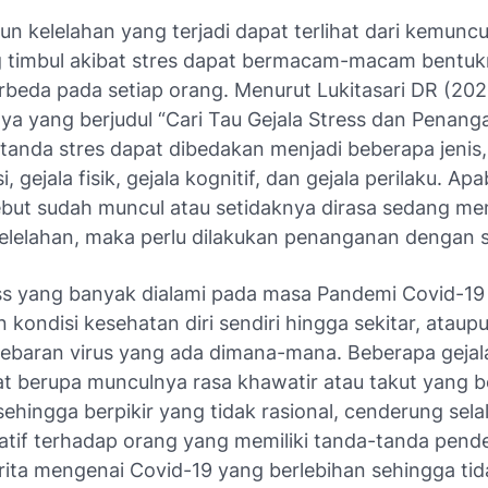
n kelelahan yang terjadi dapat terlihat dari kemuncul
g timbul akibat stres dapat bermacam-macam bentu
erbeda pada setiap orang. Menurut Lukitasari DR (20
nya yang berjudul “Cari Tau Gejala Stress dan Penang
 tanda stres dapat dibedakan menjadi beberapa jenis,
, gejala fisik, gejala kognitif, dan gejala perilaku. Apa
sebut sudah muncul atau setidaknya dirasa sedang me
kelelahan, maka perlu dilakukan penanganan dengan 
ss yang banyak dialami pada masa Pandemi Covid-19 i
 kondisi kesehatan diri sendiri hingga sekitar, ataupu
yebaran virus yang ada dimana-mana. Beberapa gejal
pat berupa munculnya rasa khawatir atau takut yang b
sehingga berpikir yang tidak rasional, cenderung sela
atif terhadap orang yang memiliki tanda-tanda pende
rita mengenai Covid-19 yang berlebihan sehingga tid