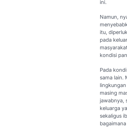
ini.
Namun, nya
menyebabka
itu, diper
pada kelua
masyarakat
kondisi pa
Pada kondis
sama lain. 
lingkungan 
masing mas
jawabnya, 
keluarga ya
sekaligus 
bagaimana 