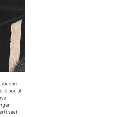
rubahan
erti
social
nya
engan
rti saat