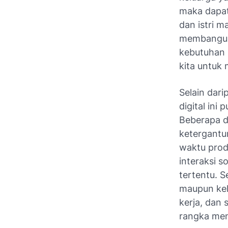
maka dapat
dan istri 
membangun 
kebutuhan
kita untuk 
Selain dari
digital ini
Beberapa d
ketergantu
waktu produ
interaksi s
tertentu. S
maupun kele
kerja, dan
rangka men