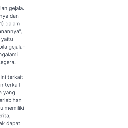
an gejala.
knya dan
21) dalam
anannya”,
 yaitu
bila gejala-
ngalami
segera.
ni terkait
n terkait
a yang
erlebihan
lu memiliki
rita,
ak dapat