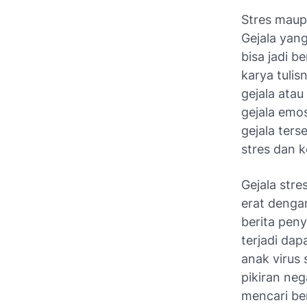
Stres maupu
Gejala yan
bisa jadi b
karya tulis
gejala atau
gejala emosi
gejala ter
stres dan 
Gejala stre
erat dengan
berita pen
terjadi da
anak virus 
pikiran neg
mencari be