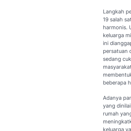
Langkah pe
19 salah s
harmonis. 
keluarga m
ini diangg
persatuan d
sedang cuku
masyarakat
membentuk 
beberapa ha
Adanya pan
yang dinila
rumah yan
meningkatk
keluarga ya