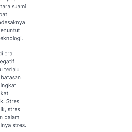
tara suami
pat
endesaknya
menuntut
teknologi.
di era
egatif.
 terlalu
 batasan
tingkat
akat
k. Stres
k, stres
an dalam
lnya stres.