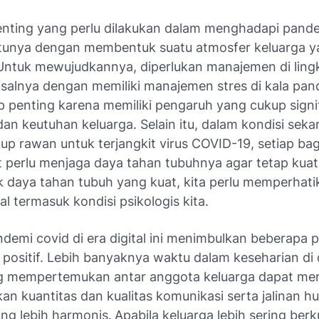
nting yang perlu dilakukan dalam menghadapi pand
atunya dengan membentuk suatu atmosfer keluarga 
Untuk mewujudkannya, diperlukan manajemen di lin
isalnya dengan memiliki manajemen stres di kala pan
ap penting karena memiliki pengaruh yang cukup signi
an keutuhan keluarga. Selain itu, dalam kondisi sek
p rawan untuk terjangkit virus COVID-19, setiap bag
 perlu menjaga daya tahan tubuhnya agar tetap kuat
daya tahan tubuh yang kuat, kita perlu memperhati
l termasuk kondisi psikologis kita.
demi covid di era digital ini menimbulkan beberapa 
i positif. Lebih banyaknya waktu dalam keseharian di
g mempertemukan antar anggota keluarga dapat m
an kuantitas dan kualitas komunikasi serta jalinan 
ng lebih harmonis.
Apabila keluarga lebih sering ber