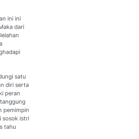
 ini ini
Maka dari
lelahan
a
ghadapi
dungi satu
n diri serta
ki peran
n tanggung
an pemimpin
 sosok istri
s tahu