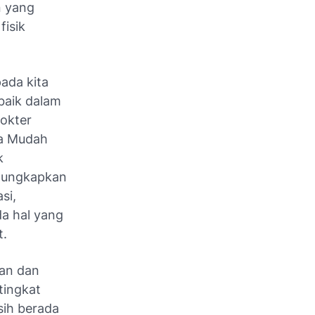
n yang
fisik
ada kita
baik dalam
okter
ra Mudah
k
ngungkapkan
si,
da hal yang
t.
kan dan
tingkat
sih berada