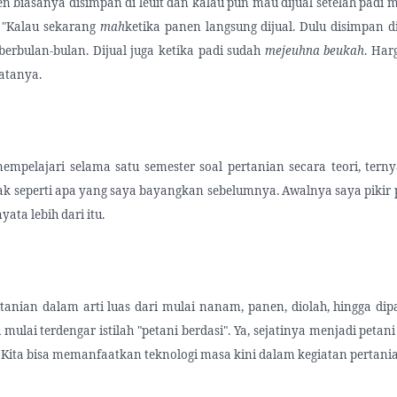
en biasanya disimpan di leuit dan kalau pun mau dijual setelah padi
 "Kalau sekarang
mah
ketika panen langsung dijual. Dulu disimpan di
erbulan-bulan. Dijual juga ketika padi sudah
mejeuhna beukah
. Har
katanya.
empelajari selama satu semester soal pertanian secara teori, tern
tak seperti apa yang saya bayangkan sebelumnya. Awalnya saya pikir p
yata lebih dari itu.
tanian dalam arti luas dari mulai nanam, panen, diolah, hingga dip
 mulai terdengar istilah "petani berdasi". Ya, sejatinya menjadi petani
 Kita bisa memanfaatkan teknologi masa kini dalam kegiatan pertani