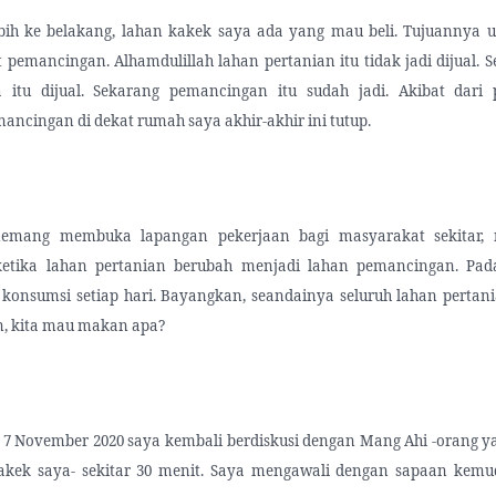
bih ke belakang, lahan kakek saya ada yang mau beli. Tujuannya u
 pemancingan. Alhamdulillah lahan pertanian itu tidak jadi dijual.
a itu dijual. Sekarang pemancingan itu sudah jadi. Akibat dari
ancingan di dekat rumah saya akhir-akhir ini tutup.
 memang membuka lapangan pekerjaan bagi masyarakat sekitar,
etika lahan pertanian berubah menjadi lahan pemancingan. Pada
 konsumsi setiap hari. Bayangkan, seandainya seluruh lahan pertani
n, kita mau makan apa?
u, 7 November 2020 saya kembali berdiskusi dengan Mang Ahi -orang
akek saya- sekitar 30 menit. Saya mengawali dengan sapaan kem