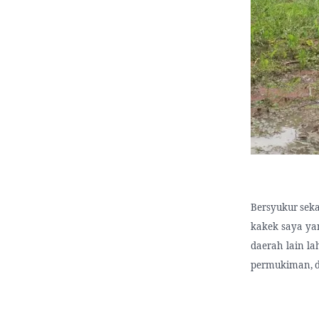
Bersyukur seka
kakek saya yan
daerah lain la
permukiman, d