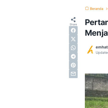
Beranda
Perta
Menjan
emhat
Update