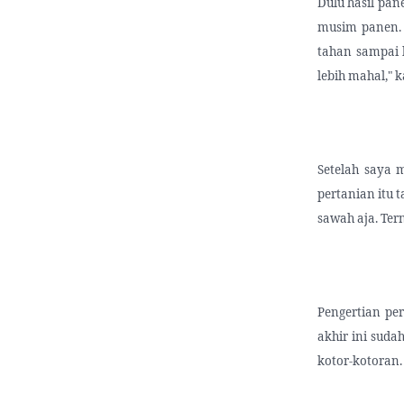
Dulu hasil pan
musim panen.
tahan sampai b
lebih mahal," 
Setelah saya m
pertanian itu 
sawah aja. Tern
Pengertian per
akhir ini sudah
kotor-kotoran.