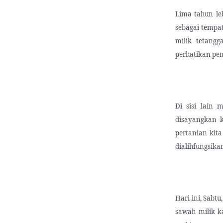
Lima tahun le
sebagai tempat
milik tetangg
perhatikan pem
Di sisi lain
disayangkan k
pertanian kita
dialihfungsika
Hari ini, Sabt
sawah milik k