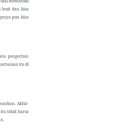
 mulai memasuki
 leuit dan bisa
ganya pun bisa
yata pengertian
ertanian itu di
asarkan. Akhir-
 itu tidak harus
an.