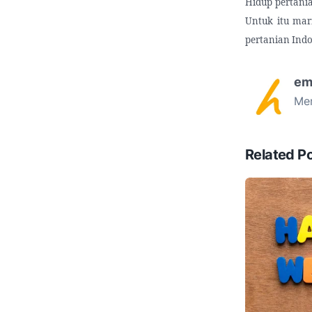
Hidup pertani
Untuk itu mar
pertanian Indo
em
Men
Related P