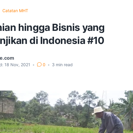
Catatan MHT
nian hingga Bisnis yang
jikan di Indonesia #10
e.com
d:
18 Nov, 2021
•
0
•
3
min read