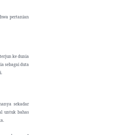
bahwa pertanian
terjun ke dunia
ia sebagai duta
i.
 hanya sekadar
al untuk bahas
a.