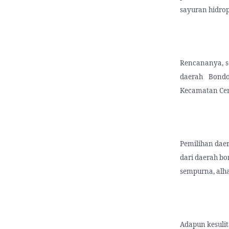
sayuran hidrop
Rencananya, s
daerah Bondo
Kecamatan Cer
Pemilihan daer
dari daerah b
sempurna, alha
Adapun kesulit