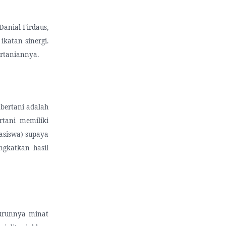
Danial Firdaus,
ikatan sinergi.
ertaniannya.
ertani adalah
tani memiliki
siswa) supaya
ngkatkan hasil
urunnya minat