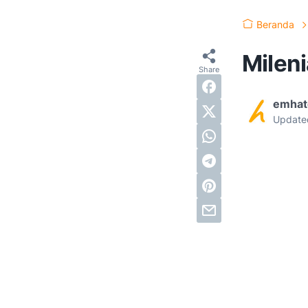
Beranda
Milen
emhat
Update