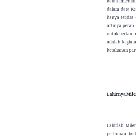
kaum milenial 
dalam data Ke
hanya tersisa 
artinya peran
untuk bertani
adalah kegia
ketahanan pan
Lahirnya Mile
Lahirlah Mil
pertanian be