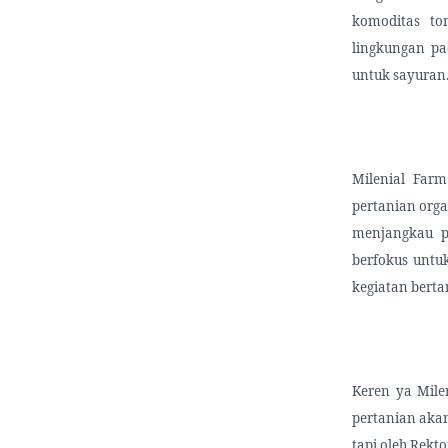
komoditas to
lingkungan pa
untuk sayuran
Milenial Far
pertanian orga
menjangkau pa
berfokus untu
kegiatan berta
Keren ya Mile
pertanian akan
tapi oleh Rekto