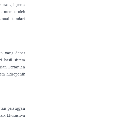
urang higenis
an memperoleh
esuai standart
an yang dapat
 hasil sistem
rian Pertanian
tem hidroponik
tan pelanggan
baik khususnya