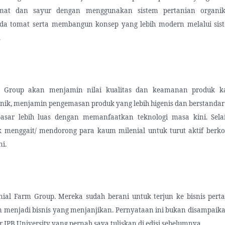
mat dan sayur dengan menggunakan sistem pertanian organi
da tomat serta membangun konsep yang lebih modern melalui sis
.
m Group akan menjamin nilai kualitas dan keamanan produk ka
nik, menjamin pengemasan produk yang lebih higenis dan berstandar 
sar lebih luas dengan memanfaatkan teknologi masa kini. Sela
k menggait/ mendorong para kaum milenial untuk turut aktif berko
ni.
nial Farm Group. Mereka sudah berani untuk terjun ke bisnis per
 menjadi bisnis yang menjanjikan. Pernyataan ini bukan disampaika
r IPB University yang pernah saya tuliskan di edisi sebelumnya.