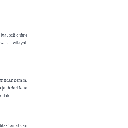
jual beli
online
woso wilayah
r tidak berasal
jauh dari kata
kulak.
litas tomat dan