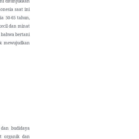
ini ditunjukkan
nesia saat ini
ia 50-65 tahun,
ecil dan minat
 bahwa bertani
uk mewujudkan
 dan budidaya
t organik dan