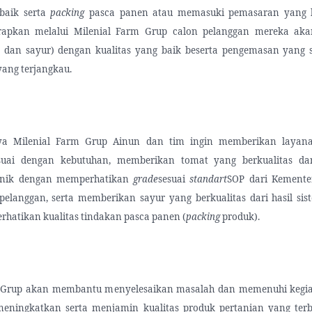
baik serta
packing
pasca panen atau memasuki pemasaran yang k
arapkan melalui Milenial Farm Grup calon pelanggan mereka ak
 dan sayur) dengan kualitas yang baik beserta pengemasan yang s
yang terjangkau.
a Milenial Farm Grup Ainun dan tim ingin memberikan layan
uai dengan kebutuhan, memberikan tomat yang berkualitas dari
anik dengan memperhatikan
grade
sesuai
standart
SOP dari Kemente
pelanggan, serta memberikan sayur yang berkualitas dari hasil sis
hatikan kualitas tindakan pasca panen (
packing
produk).
m Grup akan membantu menyelesaikan masalah dan memenuhi kegia
eningkatkan serta menjamin kualitas produk pertanian yang ter