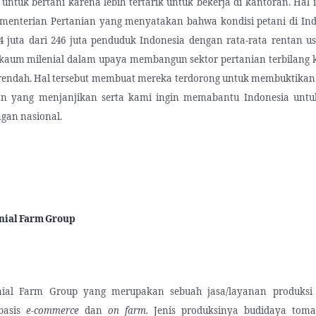
untuk bertani karena lebih tertarik untuk bekerja di kantoran. Hal 
menterian Pertanian yang menyatakan bahwa kondisi petani di Indo
4 juta dari 246 juta penduduk Indonesia dengan rata-rata rentan us
 kaum milenial dalam upaya membangun sektor pertanian terbilang k
 rendah. Hal tersebut membuat mereka terdorong untuk membuktikan
tan yang menjanjikan serta kami ingin memabantu Indonesia unt
gan nasional.
nial Farm Group
enial Farm Group yang merupakan sebuah jasa/layanan produksi
rbasis
e-commerce
dan
on farm.
Jenis produksinya budidaya toma