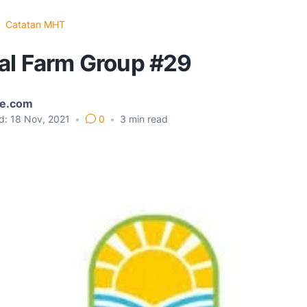
Catatan MHT
ial Farm Group #29
e.com
d:
18 Nov, 2021
•
0
•
3
min read